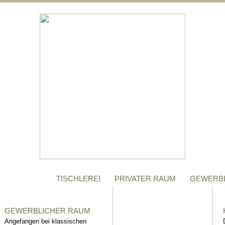
;
MANUFAKTUR
Gegründet im Jahr 1996,
steht das Tischler-
Unternehmen Richter bis
heute für höchste Qualität.
TISCHLEREI
PRIVATER RAUM
GEWERB
GEWERBLICHER RAUM
Angefangen bei klassischen