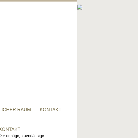
PRIVATER RAUM
Ob Tisch, Stuhl, Regal - oder
alles zusammen, für alle
Wünsche, sind wir der richtige
Ansprechpartner.
LICHER RAUM
KONTAKT
KONTAKT
Der richtige, zuverlässige