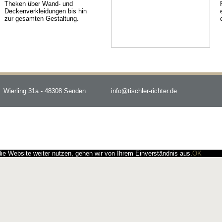
Theken über Wand- und
Deckenverkleidungen bis hin
zur gesamten Gestaltung.
Wierling 31a - 48308 Senden
info@tischler-richter.de
e Website weiter nutzen, gehen wir von Ihrem Einverständnis aus.
OK