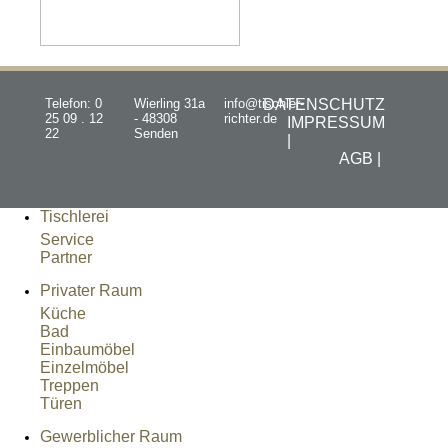
Telefon: 0
Wierling 31a
info@tischler-
DATENSCHUTZ
25 09 . 12
- 48308
richter.de
IMPRESSUM
22
Senden
|
AGB |
Tischlerei
Service
Partner
Privater Raum
Küche
Bad
Einbaumöbel
Einzelmöbel
Treppen
Türen
Gewerblicher Raum