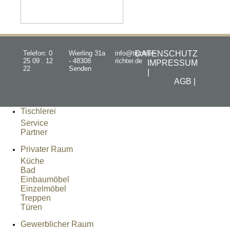
Telefon: 0
Wierling 31a
info@tischler-
DATENSCHUTZ
25 09 . 12
- 48308
richter.de
IMPRESSUM
22
Senden
|
AGB |
Tischlerei
Service
Partner
Privater Raum
Küche
Bad
Einbaumöbel
Einzelmöbel
Treppen
Türen
Gewerblicher Raum