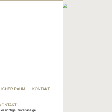
PRIVATER RAUM
Ob Tisch, Stuhl, Regal - oder
alles zusammen, für alle
Wünsche, sind wir der richtige
Ansprechpartner.
LICHER RAUM
KONTAKT
KONTAKT
Der richtige, zuverlässige