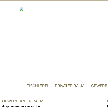
;
MANUFAKTUR
Gegründet im Jahr 1996,
steht das Tischler-
Unternehmen Richter bis
heute für höchste Qualität.
TISCHLEREI
PRIVATER RAUM
GEWERB
GEWERBLICHER RAUM
Angefangen bei klassischen