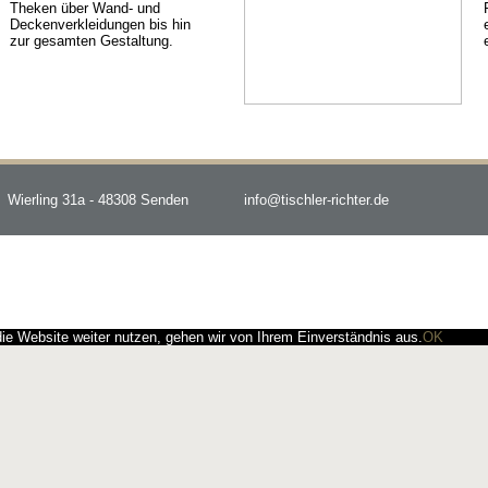
Theken über Wand- und
Deckenverkleidungen bis hin
zur gesamten Gestaltung.
Wierling 31a - 48308 Senden
info@tischler-richter.de
e Website weiter nutzen, gehen wir von Ihrem Einverständnis aus.
OK