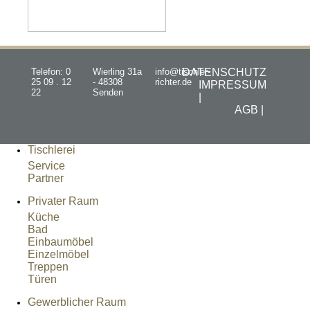
Telefon: 0
Wierling 31a
info@tischler-
DATENSCHUTZ
25 09 . 12
- 48308
richter.de
IMPRESSUM
22
Senden
|
AGB |
Tischlerei
Service
Partner
Privater Raum
Küche
Bad
Einbaumöbel
Einzelmöbel
Treppen
Türen
Gewerblicher Raum