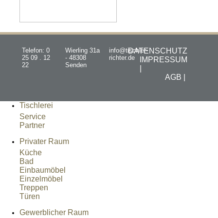
Telefon: 0
Wierling 31a
info@tischler-
DATENSCHUTZ
25 09 . 12
- 48308
richter.de
IMPRESSUM
22
Senden
|
AGB |
Tischlerei
Service
Partner
Privater Raum
Küche
Bad
Einbaumöbel
Einzelmöbel
Treppen
Türen
Gewerblicher Raum