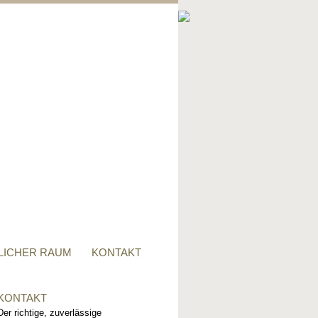
PRIVATER RAUM
Ob Tisch, Stuhl, Regal - oder
alles zusammen, für alle
Wünsche, sind wir der richtige
Ansprechpartner.
LICHER RAUM
KONTAKT
KONTAKT
Der richtige, zuverlässige