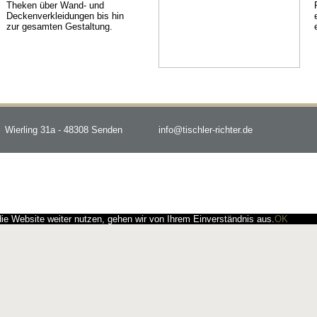
Theken über Wand- und
Deckenverkleidungen bis hin
zur gesamten Gestaltung.
Wierling 31a - 48308 Senden
info@tischler-richter.de
e Website weiter nutzen, gehen wir von Ihrem Einverständnis aus.
OK