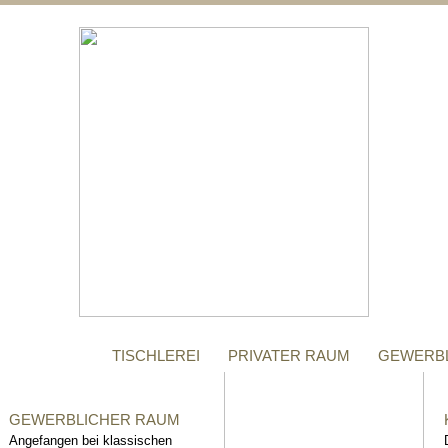
;
MANUFAKTUR
Gegründet im Jahr 1996,
steht das Tischler-
Unternehmen Richter bis
heute für höchste Qualität.
TISCHLEREI
PRIVATER RAUM
GEWERB
GEWERBLICHER RAUM
Angefangen bei klassischen