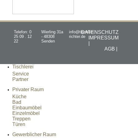
Telefon: 0
Wierling 31a
info@tischler-
DATENSCHUTZ
25 09 . 12
- 48308
richter.de
IMPRESSUM
22
Senden
|
AGB |
Tischlerei
Service
Partner
Privater Raum
Küche
Bad
Einbaumöbel
Einzelmöbel
Treppen
Türen
Gewerblicher Raum