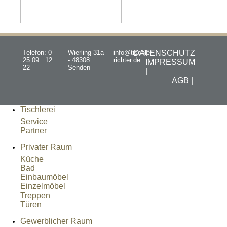
Telefon: 0
Wierling 31a
info@tischler-
DATENSCHUTZ
25 09 . 12
- 48308
richter.de
IMPRESSUM
22
Senden
|
AGB |
Tischlerei
Service
Partner
Privater Raum
Küche
Bad
Einbaumöbel
Einzelmöbel
Treppen
Türen
Gewerblicher Raum