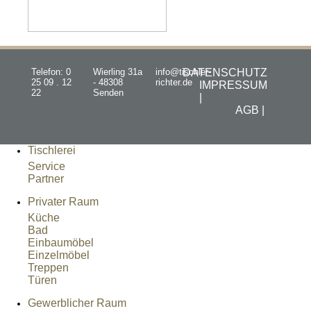
Telefon: 0
Wierling 31a
info@tischler-
DATENSCHUTZ
25 09 . 12
- 48308
richter.de
IMPRESSUM
22
Senden
|
AGB |
Tischlerei
Service
Partner
Privater Raum
Küche
Bad
Einbaumöbel
Einzelmöbel
Treppen
Türen
Gewerblicher Raum