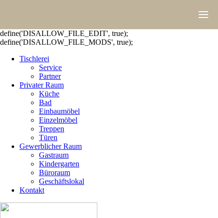
define('DISALLOW_FILE_EDIT', true);
define('DISALLOW_FILE_MODS', true);
Tischlerei
Service
Partner
Privater Raum
Küche
Bad
Einbaumöbel
Einzelmöbel
Treppen
Türen
Gewerblicher Raum
Gastraum
Kindergarten
Büroraum
Geschäftslokal
Kontakt