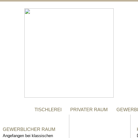
;
MANUFAKTUR
Gegründet im Jahr 1996,
steht das Tischler-
Unternehmen Richter bis
heute für höchste Qualität.
TISCHLEREI
PRIVATER RAUM
GEWERB
GEWERBLICHER RAUM
Angefangen bei klassischen