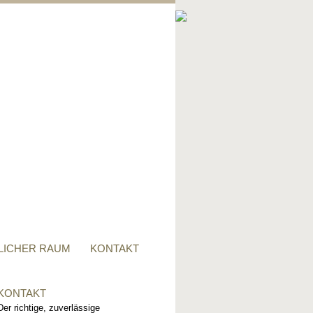
PRIVATER RAUM
Ob Tisch, Stuhl, Regal - oder
alles zusammen, für alle
Wünsche, sind wir der richtige
Ansprechpartner.
LICHER RAUM
KONTAKT
KONTAKT
Der richtige, zuverlässige