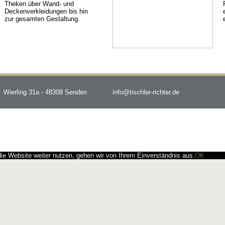
Theken über Wand- und
Deckenverkleidungen bis hin
zur gesamten Gestaltung.
Wierling 31a - 48308 Senden
info@tischler-richter.de
e Website weiter nutzen, gehen wir von Ihrem Einverständnis aus.
OK