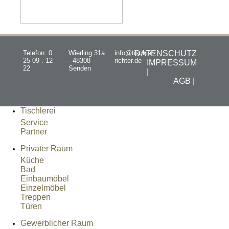
Telefon: 0
Wierling 31a
info@tischler-
DATENSCHUTZ
25 09 . 12
- 48308
richter.de
IMPRESSUM
22
Senden
|
AGB |
Tischlerei
Service
Partner
Privater Raum
Küche
Bad
Einbaumöbel
Einzelmöbel
Treppen
Türen
Gewerblicher Raum