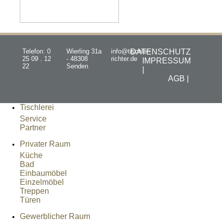
Telefon: 0
Wierling 31a
info@tischler-
DATENSCHUTZ
25 09 . 12
- 48308
richter.de
IMPRESSUM
22
Senden
|
AGB |
Tischlerei
Service
Partner
Privater Raum
Küche
Bad
Einbaumöbel
Einzelmöbel
Treppen
Türen
Gewerblicher Raum