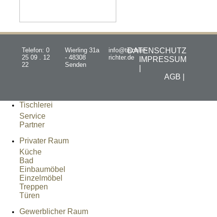
Telefon: 0
Wierling 31a
info@tischler-
DATENSCHUTZ
25 09 . 12
- 48308
richter.de
IMPRESSUM
22
Senden
|
AGB |
Tischlerei
Service
Partner
Privater Raum
Küche
Bad
Einbaumöbel
Einzelmöbel
Treppen
Türen
Gewerblicher Raum