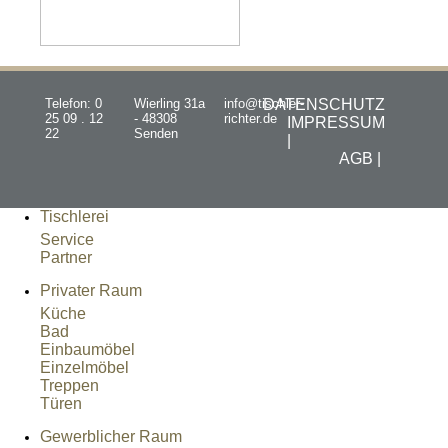
Telefon: 0
Wierling 31a
info@tischler-
DATENSCHUTZ
25 09 . 12
- 48308
richter.de
IMPRESSUM
22
Senden
|
AGB |
Tischlerei
Service
Partner
Privater Raum
Küche
Bad
Einbaumöbel
Einzelmöbel
Treppen
Türen
Gewerblicher Raum