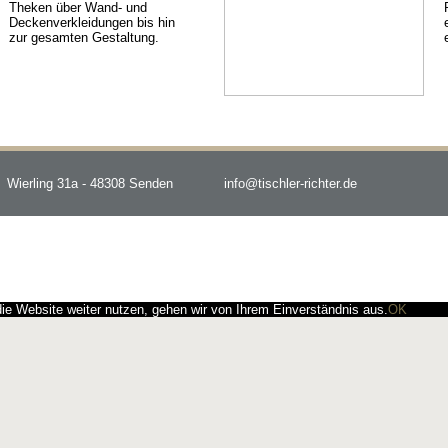
Theken über Wand- und
Deckenverkleidungen bis hin
zur gesamten Gestaltung.
Wierling 31a - 48308 Senden
info@tischler-richter.de
e Website weiter nutzen, gehen wir von Ihrem Einverständnis aus.
OK