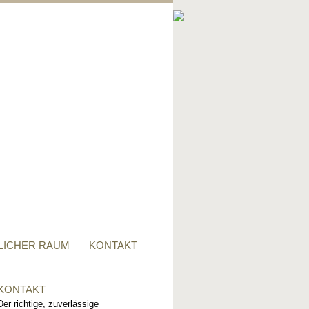
PRIVATER RAUM
Ob Tisch, Stuhl, Regal - oder
alles zusammen, für alle
Wünsche, sind wir der richtige
Ansprechpartner.
LICHER RAUM
KONTAKT
KONTAKT
Der richtige, zuverlässige