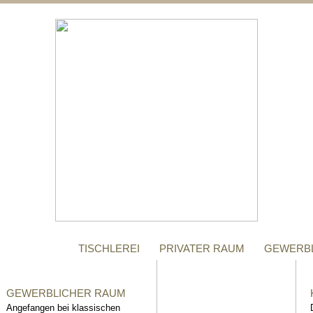
;
MANUFAKTUR
Gegründet im Jahr 1996,
steht das Tischler-
Unternehmen Richter bis
heute für höchste Qualität.
TISCHLEREI
PRIVATER RAUM
GEWERB
GEWERBLICHER RAUM
Angefangen bei klassischen