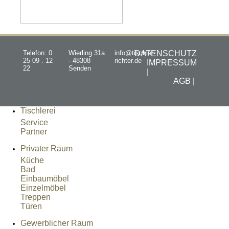
Telefon: 0
Wierling 31a
info@tischler-
DATENSCHUTZ
25 09 . 12
- 48308
richter.de
IMPRESSUM
22
Senden
|
AGB |
Tischlerei
Service
Partner
Privater Raum
Küche
Bad
Einbaumöbel
Einzelmöbel
Treppen
Türen
Gewerblicher Raum