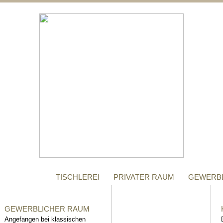
;
MANUFAKTUR
Gegründet im Jahr 1996,
steht das Tischler-
Unternehmen Richter bis
heute für höchste Qualität.
TISCHLEREI
PRIVATER RAUM
GEWERB
GEWERBLICHER RAUM
Angefangen bei klassischen