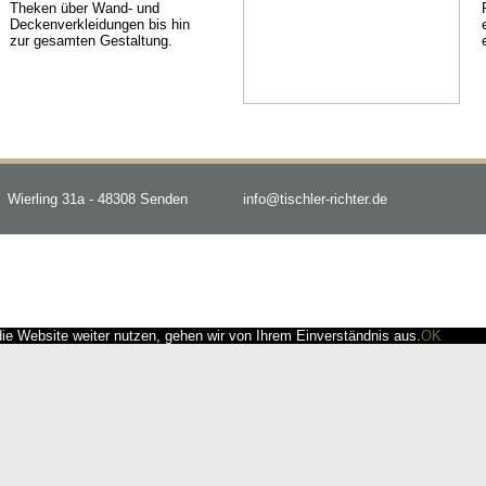
Theken über Wand- und
Deckenverkleidungen bis hin
zur gesamten Gestaltung.
Wierling 31a - 48308 Senden
info@tischler-richter.de
e Website weiter nutzen, gehen wir von Ihrem Einverständnis aus.
OK