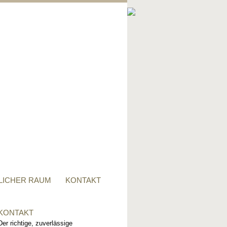
PRIVATER RAUM
Ob Tisch, Stuhl, Regal - oder
alles zusammen, für alle
Wünsche, sind wir der richtige
Ansprechpartner.
LICHER RAUM
KONTAKT
KONTAKT
Der richtige, zuverlässige