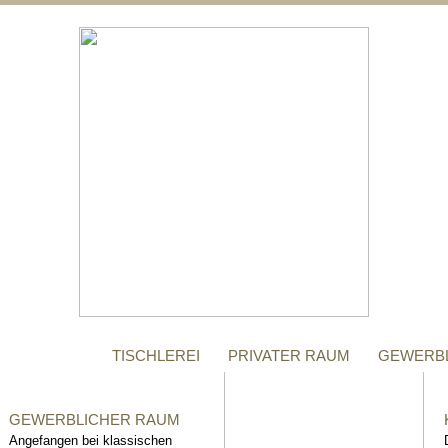
;
MANUFAKTUR
Gegründet im Jahr 1996,
steht das Tischler-
Unternehmen Richter bis
heute für höchste Qualität.
TISCHLEREI
PRIVATER RAUM
GEWERB
GEWERBLICHER RAUM
Angefangen bei klassischen