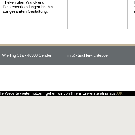
Theken über Wand- und
Deckenverkleidungen bis hin
zur gesamten Gestaltung.
Wierling 31a - 48308 Senden
info@tischler-richter.de
e Website weiter nutzen, gehen wir von Ihrem Einverständnis aus.
OK