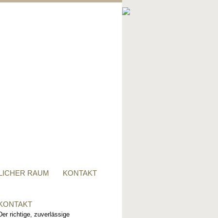
PRIVATER RAUM
Ob Tisch, Stuhl, Regal - oder
alles zusammen, für alle
Wünsche, sind wir der richtige
Ansprechpartner.
LICHER RAUM
KONTAKT
KONTAKT
Der richtige, zuverlässige