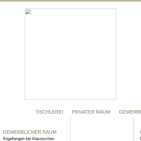
;
MANUFAKTUR
Gegründet im Jahr 1996,
steht das Tischler-
Unternehmen Richter bis
heute für höchste Qualität.
TISCHLEREI
PRIVATER RAUM
GEWERB
GEWERBLICHER RAUM
Angefangen bei klassischen