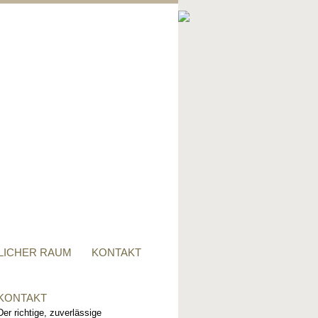
PRIVATER RAUM
Ob Tisch, Stuhl, Regal - oder
alles zusammen, für alle
Wünsche, sind wir der richtige
Ansprechpartner.
LICHER RAUM
KONTAKT
KONTAKT
Der richtige, zuverlässige