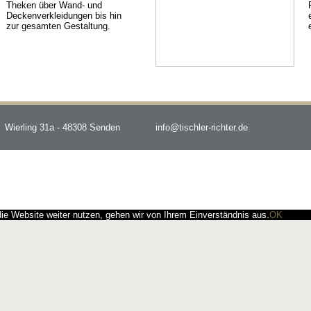
Theken über Wand- und
Deckenverkleidungen bis hin
zur gesamten Gestaltung.
Wierling 31a - 48308 Senden
info@tischler-richter.de
e Website weiter nutzen, gehen wir von Ihrem Einverständnis aus.
OK