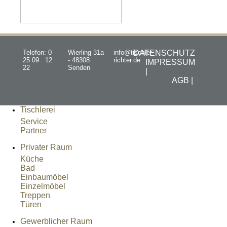
Telefon: 0
Wierling 31a
info@tischler-
DATENSCHUTZ
25 09 . 12
- 48308
richter.de
IMPRESSUM
22
Senden
|
AGB |
Tischlerei
Service
Partner
Privater Raum
Küche
Bad
Einbaumöbel
Einzelmöbel
Treppen
Türen
Gewerblicher Raum