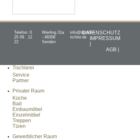
Telefon: 0
Wierling 31a
info@tischler-
DATENSCHUTZ
25 09 . 12
- 48308
richter.de
IMPRESSUM
22
Senden
|
AGB |
Tischlerei
Service
Partner
Privater Raum
Küche
Bad
Einbaumöbel
Einzelmöbel
Treppen
Türen
Gewerblicher Raum