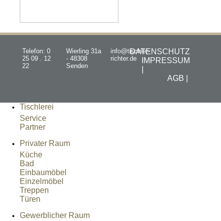
Telefon: 0
Wierling 31a
info@tischler-
DATENSCHUTZ
25 09 . 12
- 48308
richter.de
IMPRESSUM
22
Senden
|
AGB |
Tischlerei
Service
Partner
Privater Raum
Küche
Bad
Einbaumöbel
Einzelmöbel
Treppen
Türen
Gewerblicher Raum