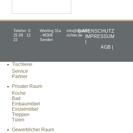
Telefon: 0
Wierling 31a
info@tischler-
DATENSCHUTZ
25 09 . 12
- 48308
richter.de
IMPRESSUM
22
Senden
|
AGB |
Tischlerei
Service
Partner
Privater Raum
Küche
Bad
Einbaumöbel
Einzelmöbel
Treppen
Türen
Gewerblicher Raum