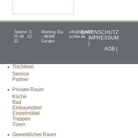
Telefon: 0
Wierling 31a
info@tischler-
DATENSCHUTZ
25 09 . 12
- 48308
richter.de
IMPRESSUM
22
Senden
|
AGB |
Tischlerei
Service
Partner
Privater Raum
Küche
Bad
Einbaumöbel
Einzelmöbel
Treppen
Türen
Gewerblicher Raum