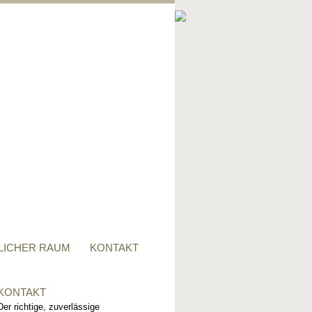
PRIVATER RAUM
Ob Tisch, Stuhl, Regal - oder
alles zusammen, für alle
Wünsche, sind wir der richtige
Ansprechpartner.
LICHER RAUM
KONTAKT
KONTAKT
Der richtige, zuverlässige