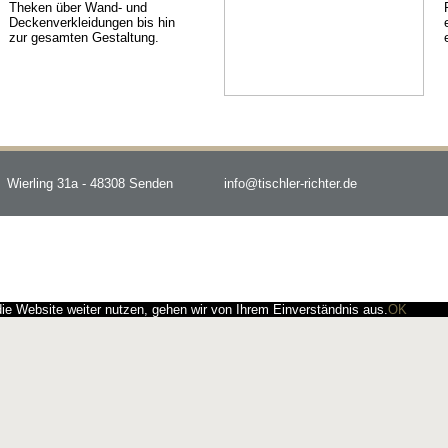
Theken über Wand- und
Deckenverkleidungen bis hin
zur gesamten Gestaltung.
Wierling 31a - 48308 Senden
info@tischler-richter.de
e Website weiter nutzen, gehen wir von Ihrem Einverständnis aus.
OK