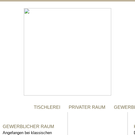
;
MANUFAKTUR
Gegründet im Jahr 1996,
steht das Tischler-
Unternehmen Richter bis
heute für höchste Qualität.
TISCHLEREI
PRIVATER RAUM
GEWERB
GEWERBLICHER RAUM
Angefangen bei klassischen