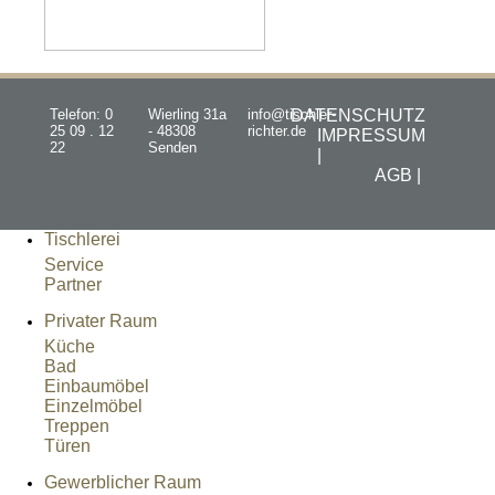
Telefon: 0
Wierling 31a
info@tischler-
DATENSCHUTZ
25 09 . 12
- 48308
richter.de
IMPRESSUM
22
Senden
|
AGB |
Tischlerei
Service
Partner
Privater Raum
Küche
Bad
Einbaumöbel
Einzelmöbel
Treppen
Türen
Gewerblicher Raum