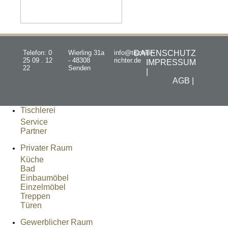
Telefon: 0
Wierling 31a
info@tischler-
DATENSCHUTZ
25 09 . 12
- 48308
richter.de
IMPRESSUM
22
Senden
|
AGB |
Tischlerei
Service
Partner
Privater Raum
Küche
Bad
Einbaumöbel
Einzelmöbel
Treppen
Türen
Gewerblicher Raum