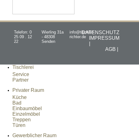
Telefon: 0
Wierling 31a
info@tischler-
DATENSCHUTZ
25 09 . 12
- 48308
richter.de
IMPRESSUM
22
Senden
|
AGB |
Tischlerei
Service
Partner
Privater Raum
Küche
Bad
Einbaumöbel
Einzelmöbel
Treppen
Türen
Gewerblicher Raum