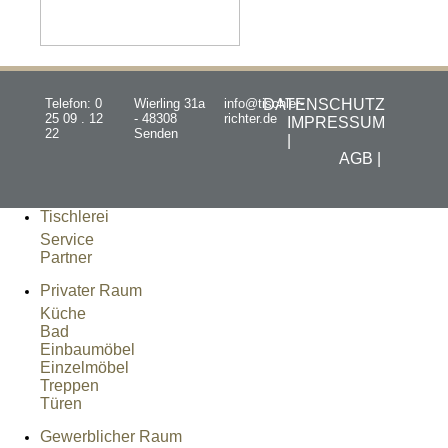
Telefon: 0
Wierling 31a
info@tischler-
DATENSCHUTZ
25 09 . 12
- 48308
richter.de
IMPRESSUM
22
Senden
|
AGB |
Tischlerei
Service
Partner
Privater Raum
Küche
Bad
Einbaumöbel
Einzelmöbel
Treppen
Türen
Gewerblicher Raum