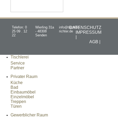
Telefon: 0
Wierling 31a
info@tischler-
DATENSCHUTZ
25 09 . 12
- 48308
richter.de
IMPRESSUM
22
Senden
|
AGB |
Tischlerei
Service
Partner
Privater Raum
Küche
Bad
Einbaumöbel
Einzelmöbel
Treppen
Türen
Gewerblicher Raum