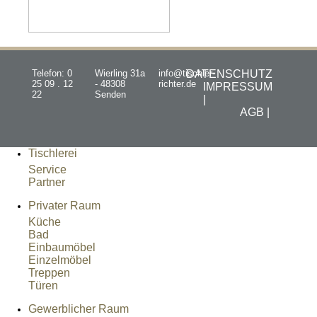
Telefon: 0
Wierling 31a
info@tischler-
DATENSCHUTZ
25 09 . 12
- 48308
richter.de
IMPRESSUM
22
Senden
|
AGB |
Tischlerei
Service
Partner
Privater Raum
Küche
Bad
Einbaumöbel
Einzelmöbel
Treppen
Türen
Gewerblicher Raum