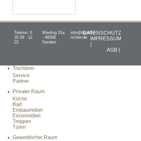
Telefon: 0
Wierling 31a
info@tischler-
DATENSCHUTZ
25 09 . 12
- 48308
richter.de
IMPRESSUM
22
Senden
|
AGB |
Tischlerei
Service
Partner
Privater Raum
Küche
Bad
Einbaumöbel
Einzelmöbel
Treppen
Türen
Gewerblicher Raum