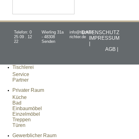
Telefon: 0
Wierling 31a
info@tischler-
DATENSCHUTZ
25 09 . 12
- 48308
richter.de
IMPRESSUM
22
Senden
|
AGB |
Tischlerei
Service
Partner
Privater Raum
Küche
Bad
Einbaumöbel
Einzelmöbel
Treppen
Türen
Gewerblicher Raum