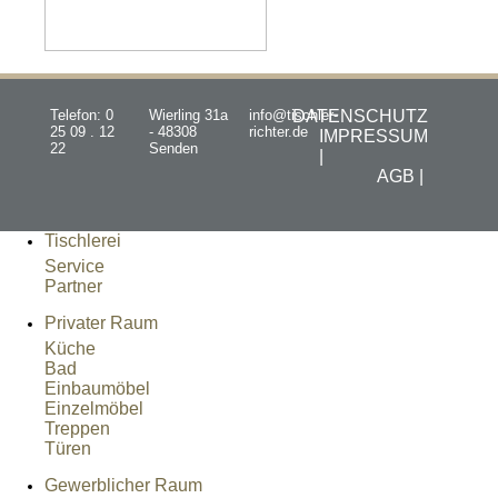
Telefon: 0
Wierling 31a
info@tischler-
DATENSCHUTZ
25 09 . 12
- 48308
richter.de
IMPRESSUM
22
Senden
|
AGB |
Tischlerei
Service
Partner
Privater Raum
Küche
Bad
Einbaumöbel
Einzelmöbel
Treppen
Türen
Gewerblicher Raum