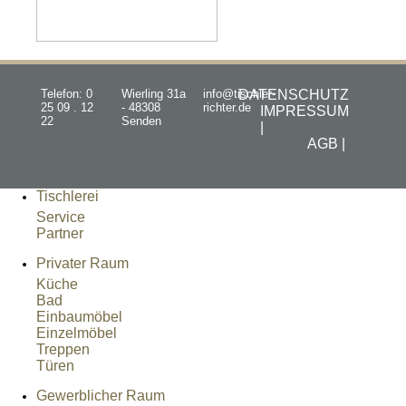
Telefon: 0
Wierling 31a
info@tischler-
DATENSCHUTZ
25 09 . 12
- 48308
richter.de
IMPRESSUM
22
Senden
|
AGB |
Tischlerei
Service
Partner
Privater Raum
Küche
Bad
Einbaumöbel
Einzelmöbel
Treppen
Türen
Gewerblicher Raum