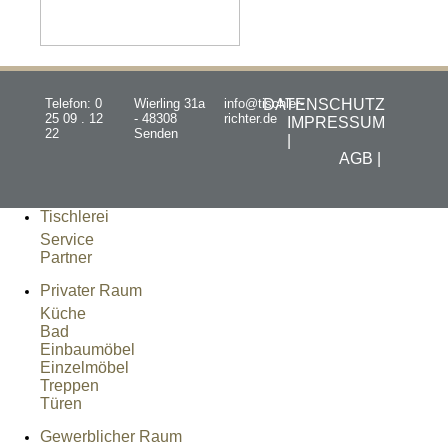
Telefon: 0
Wierling 31a
info@tischler-
DATENSCHUTZ
25 09 . 12
- 48308
richter.de
IMPRESSUM
22
Senden
|
AGB |
Tischlerei
Service
Partner
Privater Raum
Küche
Bad
Einbaumöbel
Einzelmöbel
Treppen
Türen
Gewerblicher Raum