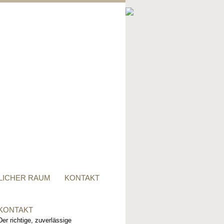
PRIVATER RAUM
Ob Tisch, Stuhl, Regal - oder
alles zusammen, für alle
Wünsche, sind wir der richtige
Ansprechpartner.
LICHER RAUM
KONTAKT
KONTAKT
Der richtige, zuverlässige