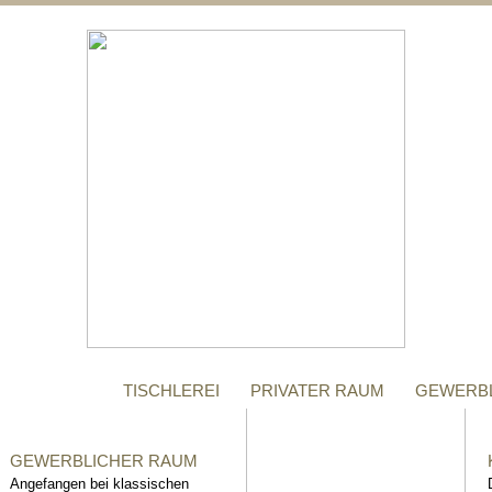
;
MANUFAKTUR
Gegründet im Jahr 1996,
steht das Tischler-
Unternehmen Richter bis
heute für höchste Qualität.
TISCHLEREI
PRIVATER RAUM
GEWERB
GEWERBLICHER RAUM
Angefangen bei klassischen