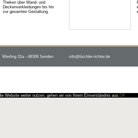
Theken über Wand- und
Deckenverkleidungen bis hin
zur gesamten Gestaltung.
Wierling 31a - 48308 Senden
info@tischler-richter.de
e Website weiter nutzen, gehen wir von Ihrem Einverständnis aus.
OK