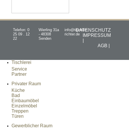
Telefon: 0
Wierling 31a
info@tischler-
DATENSCHUTZ
25 09 . 12
- 48308
richter.de
IMPRESSUM
22
Senden
|
AGB |
Tischlerei
Service
Partner
Privater Raum
Küche
Bad
Einbaumöbel
Einzelmöbel
Treppen
Türen
Gewerblicher Raum