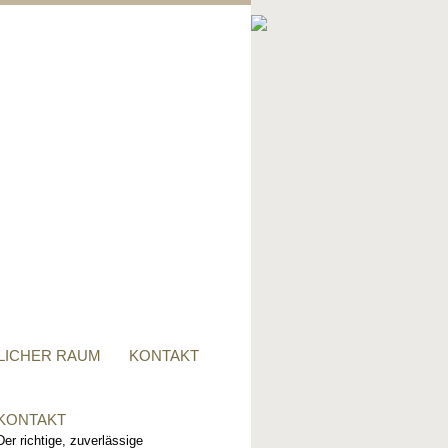
PRIVATER RAUM
Ob Tisch, Stuhl, Regal - oder
alles zusammen, für alle
Wünsche, sind wir der richtige
Ansprechpartner.
LICHER RAUM
KONTAKT
KONTAKT
Der richtige, zuverlässige