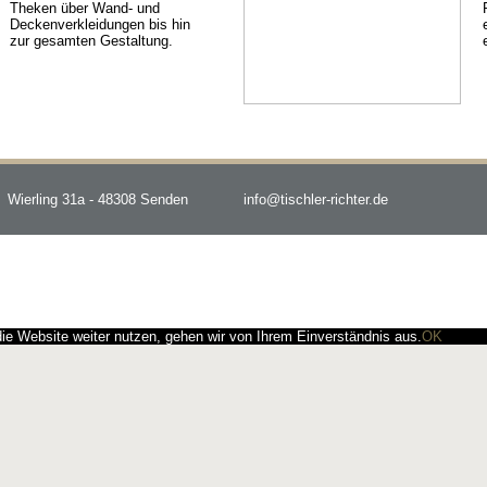
Theken über Wand- und
Deckenverkleidungen bis hin
zur gesamten Gestaltung.
Wierling 31a - 48308 Senden
info@tischler-richter.de
e Website weiter nutzen, gehen wir von Ihrem Einverständnis aus.
OK