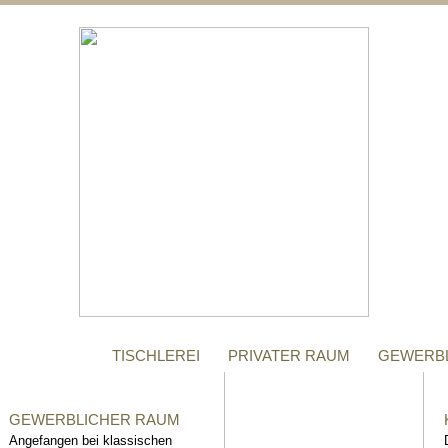
;
MANUFAKTUR
Gegründet im Jahr 1996,
steht das Tischler-
Unternehmen Richter bis
heute für höchste Qualität.
TISCHLEREI
PRIVATER RAUM
GEWERB
GEWERBLICHER RAUM
Angefangen bei klassischen