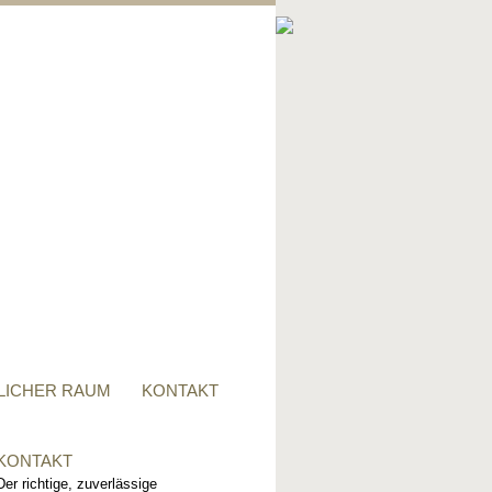
PRIVATER RAUM
Ob Tisch, Stuhl, Regal - oder
alles zusammen, für alle
Wünsche, sind wir der richtige
Ansprechpartner.
LICHER RAUM
KONTAKT
KONTAKT
Der richtige, zuverlässige