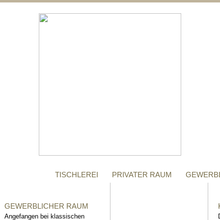
;
MANUFAKTUR
Gegründet im Jahr 1996,
steht das Tischler-
Unternehmen Richter bis
heute für höchste Qualität.
TISCHLEREI
PRIVATER RAUM
GEWERB
GEWERBLICHER RAUM
Angefangen bei klassischen