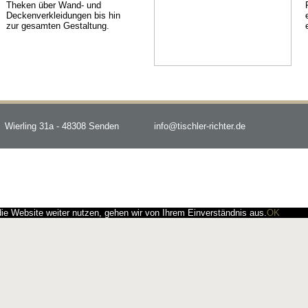
Theken über Wand- und
Deckenverkleidungen bis hin
zur gesamten Gestaltung.
Wierling 31a - 48308 Senden
info@tischler-richter.de
e Website weiter nutzen, gehen wir von Ihrem Einverständnis aus.
OK