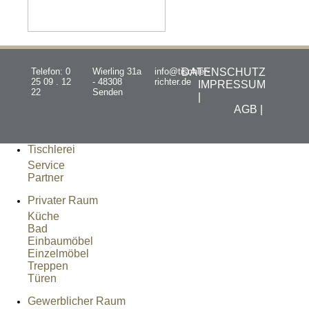
Telefon: 0
Wierling 31a
info@tischler-
DATENSCHUTZ
25 09 . 12
- 48308
richter.de
IMPRESSUM
22
Senden
|
AGB |
Tischlerei
Service
Partner
Privater Raum
Küche
Bad
Einbaumöbel
Einzelmöbel
Treppen
Türen
Gewerblicher Raum