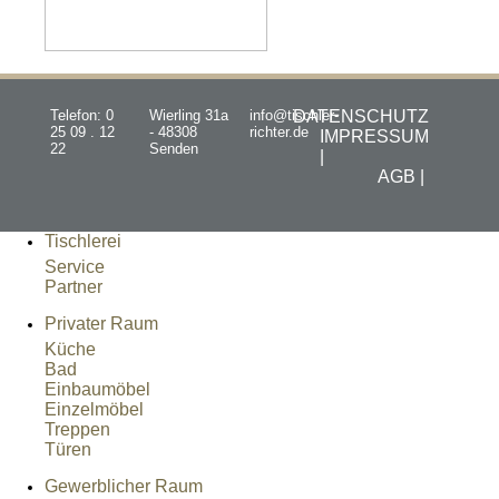
Telefon: 0
Wierling 31a
info@tischler-
DATENSCHUTZ
25 09 . 12
- 48308
richter.de
IMPRESSUM
22
Senden
|
AGB |
Tischlerei
Service
Partner
Privater Raum
Küche
Bad
Einbaumöbel
Einzelmöbel
Treppen
Türen
Gewerblicher Raum