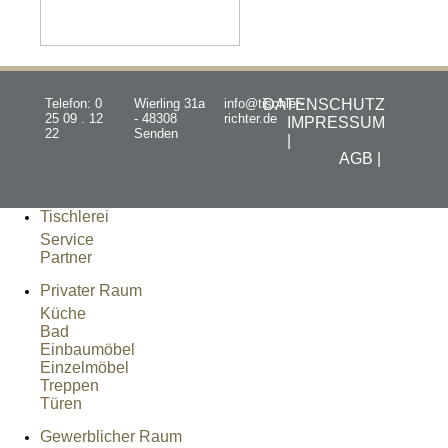
Telefon: 0
Wierling 31a
info@tischler-
DATENSCHUTZ
25 09 . 12
- 48308
richter.de
IMPRESSUM
22
Senden
|
AGB |
Tischlerei
Service
Partner
Privater Raum
Küche
Bad
Einbaumöbel
Einzelmöbel
Treppen
Türen
Gewerblicher Raum