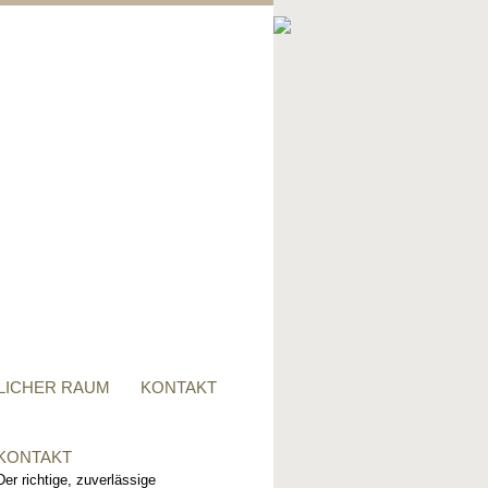
PRIVATER RAUM
Ob Tisch, Stuhl, Regal - oder
alles zusammen, für alle
Wünsche, sind wir der richtige
Ansprechpartner.
LICHER RAUM
KONTAKT
KONTAKT
Der richtige, zuverlässige