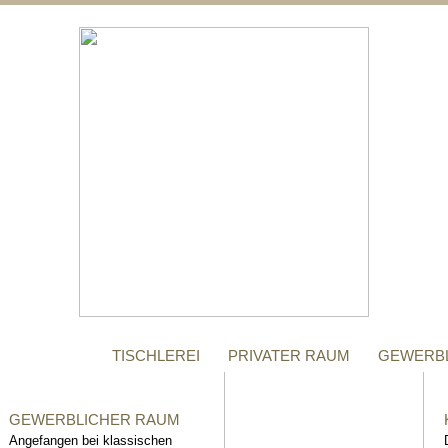
;
MANUFAKTUR
Gegründet im Jahr 1996,
steht das Tischler-
Unternehmen Richter bis
heute für höchste Qualität.
TISCHLEREI
PRIVATER RAUM
GEWERB
GEWERBLICHER RAUM
Angefangen bei klassischen