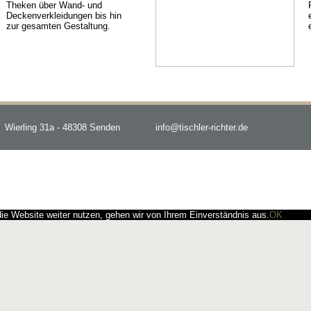
Theken über Wand- und
Deckenverkleidungen bis hin
zur gesamten Gestaltung.
Wierling 31a - 48308 Senden
info@tischler-richter.de
e Website weiter nutzen, gehen wir von Ihrem Einverständnis aus.
OK