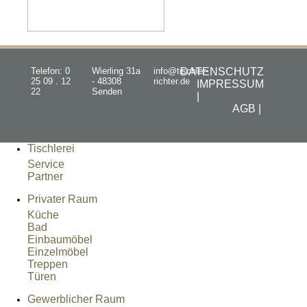
Telefon: 0
Wierling 31a
info@tischler-
DATENSCHUTZ
25 09 . 12
- 48308
richter.de
IMPRESSUM
22
Senden
|
AGB |
Tischlerei
Service
Partner
Privater Raum
Küche
Bad
Einbaumöbel
Einzelmöbel
Treppen
Türen
Gewerblicher Raum