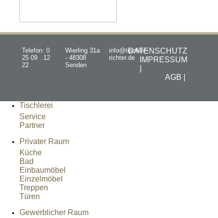
Telefon: 0
Wierling 31a
info@tischler-
DATENSCHUTZ
25 09 . 12
- 48308
richter.de
IMPRESSUM
22
Senden
|
AGB |
Tischlerei
Service
Partner
Privater Raum
Küche
Bad
Einbaumöbel
Einzelmöbel
Treppen
Türen
Gewerblicher Raum