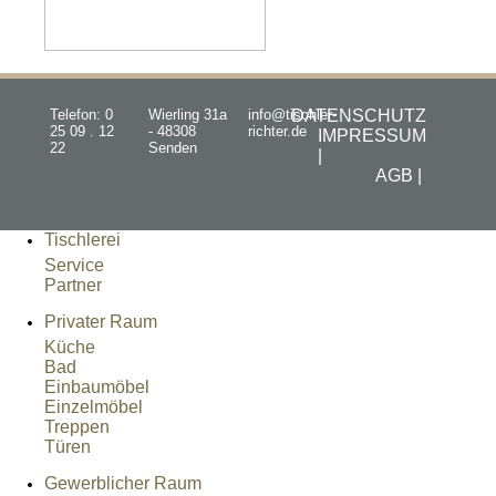
Telefon: 0
Wierling 31a
info@tischler-
DATENSCHUTZ
25 09 . 12
- 48308
richter.de
IMPRESSUM
22
Senden
|
AGB |
Tischlerei
Service
Partner
Privater Raum
Küche
Bad
Einbaumöbel
Einzelmöbel
Treppen
Türen
Gewerblicher Raum