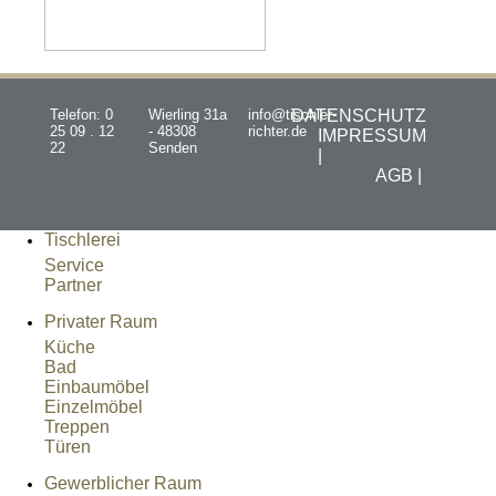
Telefon: 0
Wierling 31a
info@tischler-
DATENSCHUTZ
25 09 . 12
- 48308
richter.de
IMPRESSUM
22
Senden
|
AGB |
Tischlerei
Service
Partner
Privater Raum
Küche
Bad
Einbaumöbel
Einzelmöbel
Treppen
Türen
Gewerblicher Raum